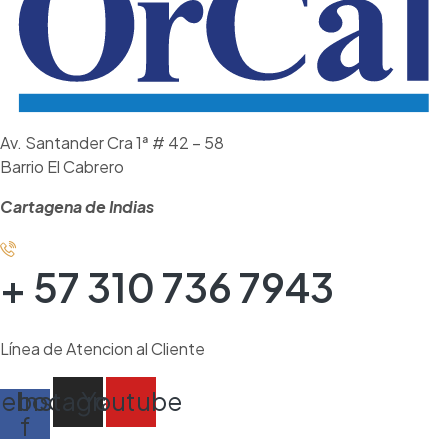
Av. Santander Cra 1ª # 42 – 58
Barrio El Cabrero
Cartagena de Indias
+ 57 310 736 7943
Línea de Atencion al Cliente
cebook-
Instagram
Youtube
f