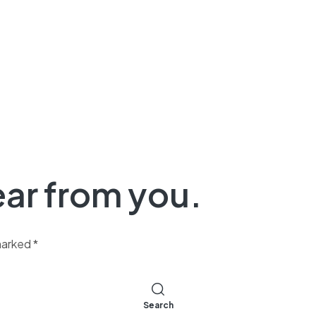
ear from you.
marked *
Search