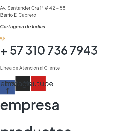
Av. Santander Cra 1ª # 42 – 58
Barrio El Cabrero
Cartagena de Indias
+ 57 310 736 7943
Línea de Atencion al Cliente
cebook-
Instagram
Youtube
f
empresa