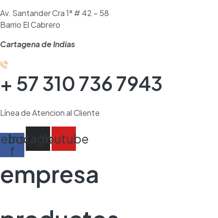
Av. Santander Cra 1ª # 42 – 58
Barrio El Cabrero
Cartagena de Indias
+ 57 310 736 7943
Línea de Atencion al Cliente
cebook-
Instagram
Youtube
f
empresa