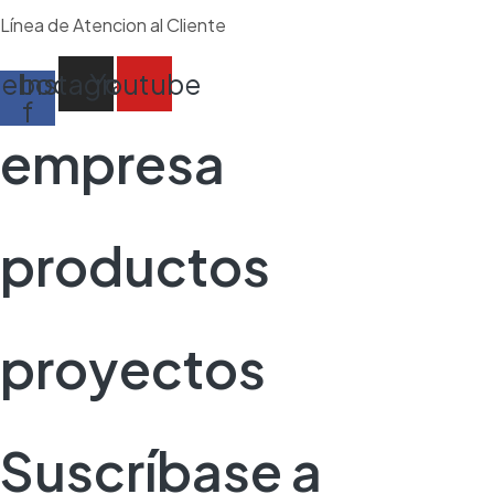
Línea de Atencion al Cliente
cebook-
Instagram
Youtube
f
empresa
productos
proyectos
Suscríbase a