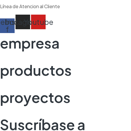
Línea de Atencion al Cliente
cebook-
Instagram
Youtube
f
empresa
productos
proyectos
Suscríbase a